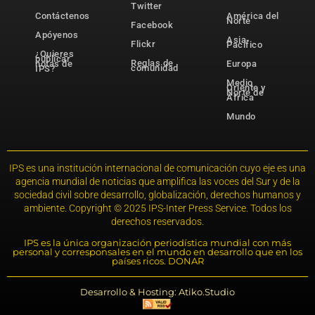
Twitter
Contáctenos
América del
Norte
Facebook
Apóyenos
Asia-
Flickr
Pacífico
¿Quieres
publicar
Reglas de
notas de
Europa
comunidad
IPS?
Medio
Oriente y
Norte de
África
Mundo
IPS es una institución internacional de comunicación cuyo eje es una
agencia mundial de noticias que amplifica las voces del Sur y de la
sociedad civil sobre desarrollo, globalización, derechos humanos y
ambiente. Copyright © 2025 IPS-Inter Press Service. Todos los
derechos reservados.
IPS es la única organización periodística mundial con más
personal y corresponsales en el mundo en desarrollo que en los
países ricos. DONAR
Desarrollo & Hosting: Atiko.Studio