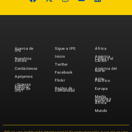
Acerca de
Sigue a IPS
África
IPS
Inicio
América
Nuestros
Latina y el
socios
Caribe
Twitter
Contáctenos
América del
Norte
Facebook
Apóyenos
Asia-
Flickr
Pacífico
¿Quieres
publicar
Reglas de
notas de
Europa
comunidad
IPS?
Medio
Oriente y
Norte de
África
Mundo