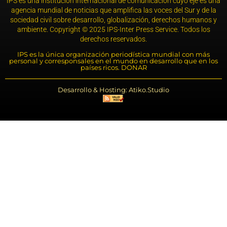
IPS es una institución internacional de comunicación cuyo eje es una
agencia mundial de noticias que amplifica las voces del Sur y de la
sociedad civil sobre desarrollo, globalización, derechos humanos y
ambiente. Copyright © 2025 IPS-Inter Press Service. Todos los
derechos reservados.
IPS es la única organización periodística mundial con más
personal y corresponsales en el mundo en desarrollo que en los
países ricos. DONAR
Desarrollo & Hosting: Atiko.Studio