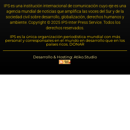
IPS es una institución internacional de comunicación cuyo eje es una
agencia mundial de noticias que amplifica las voces del Sur y de la
sociedad civil sobre desarrollo, globalización, derechos humanos y
ambiente. Copyright © 2025 IPS-Inter Press Service. Todos los
derechos reservados.
IPS es la única organización periodística mundial con más
personal y corresponsales en el mundo en desarrollo que en los
países ricos. DONAR
Desarrollo & Hosting: Atiko.Studio