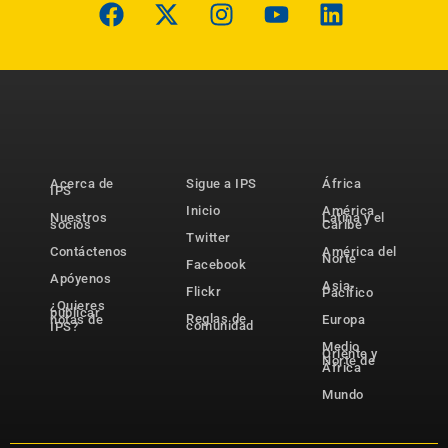
Acerca de
Sigue a IPS
África
IPS
Inicio
América
Nuestros
Latina y el
socios
Caribe
Twitter
Contáctenos
América del
Norte
Facebook
Apóyenos
Asia-
Flickr
Pacífico
¿Quieres
publicar
Reglas de
notas de
Europa
comunidad
IPS?
Medio
Oriente y
Norte de
África
Mundo