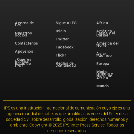
Acerca de
Sigue a IPS
África
IPS
Inicio
América
Nuestros
Latina y el
socios
Caribe
Twitter
Contáctenos
América del
Norte
Facebook
Apóyenos
Asia-
Flickr
Pacífico
¿Quieres
publicar
Reglas de
notas de
Europa
comunidad
IPS?
Medio
Oriente y
Norte de
África
Mundo
IPS es una institución internacional de comunicación cuyo eje es una
agencia mundial de noticias que amplifica las voces del Sur y de la
sociedad civil sobre desarrollo, globalización, derechos humanos y
ambiente. Copyright © 2025 IPS-Inter Press Service. Todos los
derechos reservados.