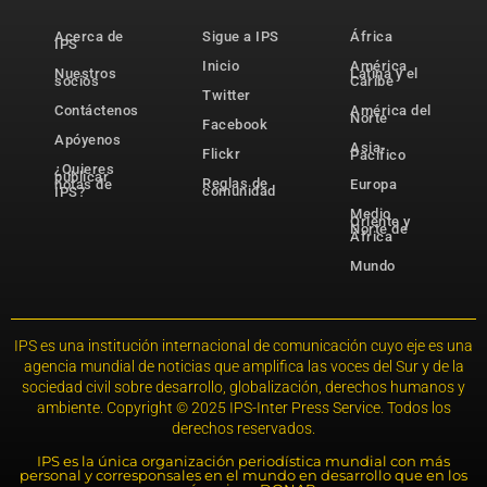
Acerca de
Sigue a IPS
África
IPS
Inicio
América
Nuestros
Latina y el
socios
Caribe
Twitter
Contáctenos
América del
Norte
Facebook
Apóyenos
Asia-
Flickr
Pacífico
¿Quieres
publicar
Reglas de
notas de
Europa
comunidad
IPS?
Medio
Oriente y
Norte de
África
Mundo
IPS es una institución internacional de comunicación cuyo eje es una
agencia mundial de noticias que amplifica las voces del Sur y de la
sociedad civil sobre desarrollo, globalización, derechos humanos y
ambiente. Copyright © 2025 IPS-Inter Press Service. Todos los
derechos reservados.
IPS es la única organización periodística mundial con más
personal y corresponsales en el mundo en desarrollo que en los