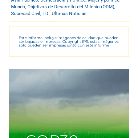
Asia-Pacífico
,
Democracia y Política
,
Mujer y política
,
Mundo
,
Objetivos de Desarrollo del Milenio (ODM)
,
Sociedad Civil
,
TDI
,
Últimas Noticias
Este informe incluye imágenes de calidad que pueden
ser bajadas e impresas. Copyright IPS, estas imágenes
sólo pueden ser impresas junto con este informe