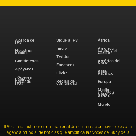
Acerca de
Sigue a IPS
África
IPS
Inicio
América
Nuestros
Latina y el
socios
Caribe
Twitter
Contáctenos
América del
Norte
Facebook
Apóyenos
Asia-
Flickr
Pacífico
¿Quieres
publicar
Reglas de
notas de
Europa
comunidad
IPS?
Medio
Oriente y
Norte de
África
Mundo
IPS es una institución internacional de comunicación cuyo eje es una
agencia mundial de noticias que amplifica las voces del Sur y de la