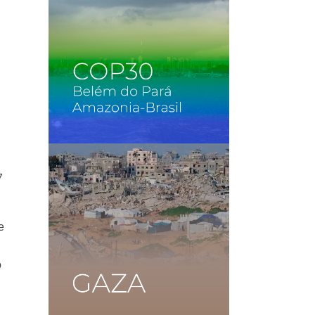
7
e
o