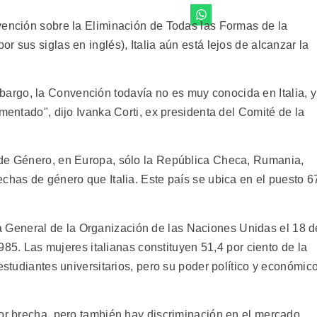
vención sobre la Eliminación de Todas las Formas de la
 sus siglas en inglés), Italia aún está lejos de alcanzar la
rgo, la Convención todavía no es muy conocida en Italia, y
ementado", dijo Ivanka Corti, ex presidenta del Comité de la
 de Género, en Europa, sólo la República Checa, Rumania,
chas de género que Italia. Este país se ubica en el puesto 6
General de la Organización de las Naciones Unidas el 18 d
 1985. Las mujeres italianas constituyen 51,4 por ciento de la
estudiantes universitarios, pero su poder político y económic
yor brecha, pero también hay discriminación en el mercado