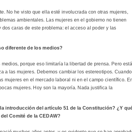
e. No he visto que ella esté involucrada con otras mujeres,
oblemas ambientales. Las mujeres en el gobierno no tienen
y dos caras de este problema: el acceso al poder y las
so diferente de los medios?
 medios, porque eso limitaría la libertad de prensa. Pero est
iza a las mujeres. Debemos cambiar los estereotipos. Cuando
s mujeres en el mercado laboral ni en el campo científico. E
pocas mujeres. Hoy son la mayoría. Nada justifica la
la introducción del artículo 51 de la Constitución? ¿Y qu
 del Comité de la CEDAW?
 nació muchos años antes, y es evidente que se han aprobad