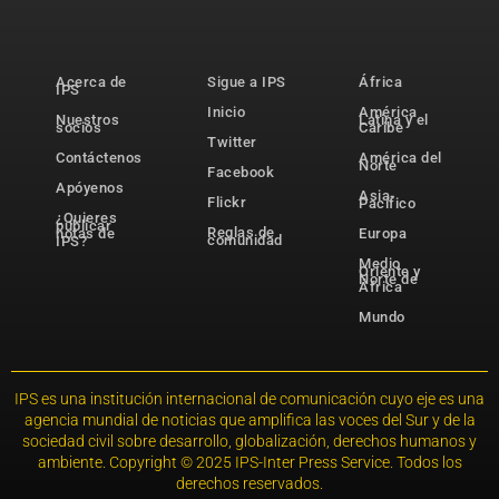
Acerca de
Sigue a IPS
África
IPS
Inicio
América
Nuestros
Latina y el
socios
Caribe
Twitter
Contáctenos
América del
Norte
Facebook
Apóyenos
Asia-
Flickr
Pacífico
¿Quieres
publicar
Reglas de
notas de
Europa
comunidad
IPS?
Medio
Oriente y
Norte de
África
Mundo
IPS es una institución internacional de comunicación cuyo eje es una
agencia mundial de noticias que amplifica las voces del Sur y de la
sociedad civil sobre desarrollo, globalización, derechos humanos y
ambiente. Copyright © 2025 IPS-Inter Press Service. Todos los
derechos reservados.