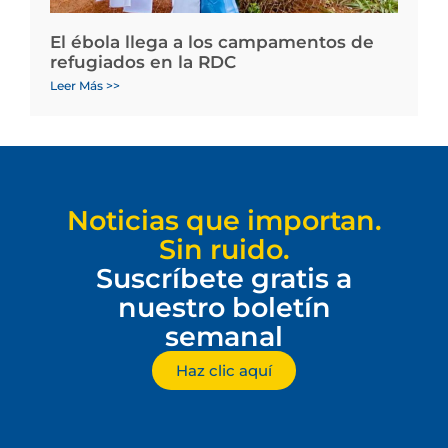
El ébola llega a los campamentos de
refugiados en la RDC
Leer Más >>
Noticias que importan.
Sin ruido.
Suscríbete gratis a
nuestro boletín
semanal
Haz clic aquí