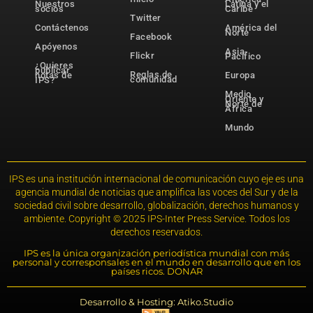
Nuestros
Latina y el
socios
Caribe
Twitter
Contáctenos
América del
Norte
Facebook
Apóyenos
Asia-
Flickr
Pacífico
¿Quieres
publicar
Reglas de
notas de
Europa
comunidad
IPS?
Medio
Oriente y
Norte de
África
Mundo
IPS es una institución internacional de comunicación cuyo eje es una
agencia mundial de noticias que amplifica las voces del Sur y de la
sociedad civil sobre desarrollo, globalización, derechos humanos y
ambiente. Copyright © 2025 IPS-Inter Press Service. Todos los
derechos reservados.
IPS es la única organización periodística mundial con más
personal y corresponsales en el mundo en desarrollo que en los
países ricos. DONAR
Desarrollo & Hosting: Atiko.Studio