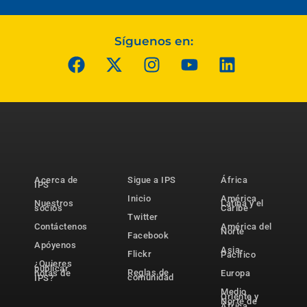
Síguenos en:
Acerca de
Sigue a IPS
África
IPS
Inicio
América
Nuestros
Latina y el
socios
Caribe
Twitter
Contáctenos
América del
Norte
Facebook
Apóyenos
Asia-
Flickr
Pacífico
¿Quieres
publicar
Reglas de
notas de
Europa
comunidad
IPS?
Medio
Oriente y
Norte de
África