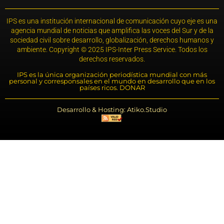
IPS es una institución internacional de comunicación cuyo eje es una
agencia mundial de noticias que amplifica las voces del Sur y de la
sociedad civil sobre desarrollo, globalización, derechos humanos y
ambiente. Copyright © 2025 IPS-Inter Press Service. Todos los
derechos reservados.
IPS es la única organización periodística mundial con más
personal y corresponsales en el mundo en desarrollo que en los
países ricos. DONAR
Desarrollo & Hosting: Atiko.Studio