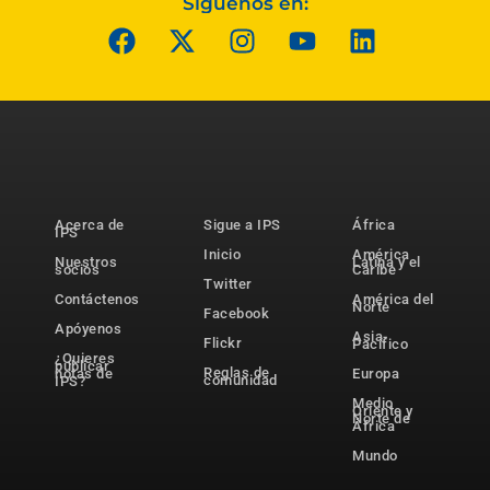
Síguenos en:
Acerca de
Sigue a IPS
África
IPS
Inicio
América
Nuestros
Latina y el
socios
Caribe
Twitter
Contáctenos
América del
Norte
Facebook
Apóyenos
Asia-
Flickr
Pacífico
¿Quieres
publicar
Reglas de
notas de
Europa
comunidad
IPS?
Medio
Oriente y
Norte de
África
Mundo