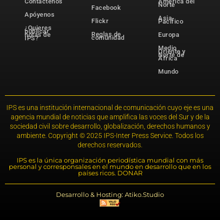
Contáctenos
América del
Norte
Facebook
Apóyenos
Asia-
Flickr
Pacífico
¿Quieres
publicar
Reglas de
notas de
Europa
comunidad
IPS?
Medio
Oriente y
Norte de
África
Mundo
IPS es una institución internacional de comunicación cuyo eje es una
agencia mundial de noticias que amplifica las voces del Sur y de la
sociedad civil sobre desarrollo, globalización, derechos humanos y
ambiente. Copyright © 2025 IPS-Inter Press Service. Todos los
derechos reservados.
IPS es la única organización periodística mundial con más
personal y corresponsales en el mundo en desarrollo que en los
países ricos. DONAR
Desarrollo & Hosting: Atiko.Studio