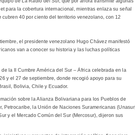
 equipo de La Radio del Sur, que por ahora transmite algunas
net para la cobertura internacional, mientras enlaza su señal
e cubren 40 por ciento del territorio venezolano, con 12
eptiembre, el presidente venezolano Hugo Chávez manifestó
icanos van a conocer su historia y las luchas políticas
 de la II Cumbre América del Sur – África celebrada en la
 26 y el 27 de septiembre, donde recogió apoyo para su
rasil, Bolivia, Chile y Ecuador.
ormación sobre la Alianza Bolivariana para los Pueblos de
r, Petrocaribe, la Unión de Naciones Suramericanas (Unasur
 Sur y el Mercado Común del Sur (Mercosur), dijeron sus