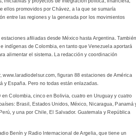
, iniciativas y proyectos de integración política, financiera,
 de ellos promovidos por Chávez, a la que se sumaría
n entre las regiones y la generada por los movimientos
 estaciones afiliadas desde México hasta Argentina. Tambié
 e indígenas de Colombia, en tanto que Venezuela aportará
para alimentar el sistema. La redacción y coordinación
ur, www.laradiodelsur.com, figuran 88 estaciones de América
dá y España. Pero no todas están enlazadas.
0 en Colombia, cinco en Bolivia, cuatro en Uruguay y cuatro
 países: Brasil, Estados Unidos, México, Nicaragua, Panamá 
Perú, y una por Chile, El Salvador. Guatemala y República
dio Benín y Radio Internacional de Argelia, que tiene un