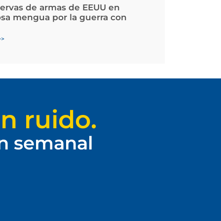
servas de armas de EEUU en
osa mengua por la guerra con
>>
n ruido.
ín semanal