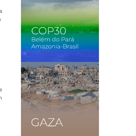
a
s
e
n