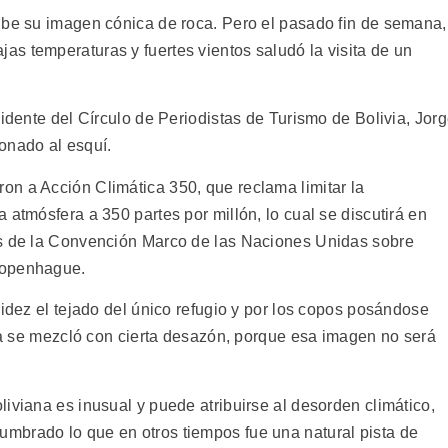
ibe su imagen cónica de roca. Pero el pasado fin de semana,
s temperaturas y fuertes vientos saludó la visita de un
sidente del Círculo de Periodistas de Turismo de Bolivia, Jor
onado al esquí.
n a Acción Climática 350, que reclama limitar la
 atmósfera a 350 partes por millón, lo cual se discutirá en
es de la Convención Marco de las Naciones Unidas sobre
Copenhague.
pidez el tejado del único refugio y por los copos posándose
opa se mezcló con cierta desazón, porque esa imagen no será
iviana es inusual y puede atribuirse al desorden climático,
mbrado lo que en otros tiempos fue una natural pista de