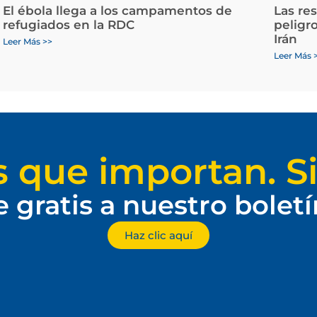
El ébola llega a los campamentos de
Las re
refugiados en la RDC
peligr
Irán
Leer Más >>
Leer Más 
s que importan. Si
e gratis a nuestro bolet
Haz clic aquí