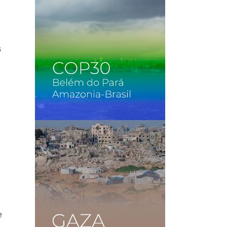
s
"
e