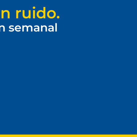
n ruido.
ín semanal