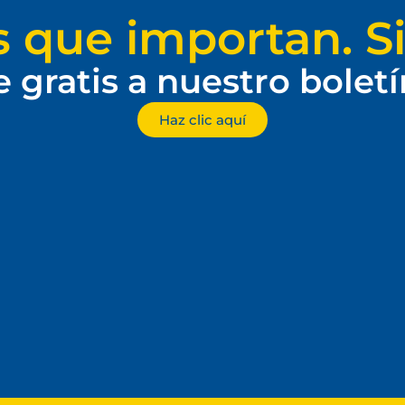
s que importan. Si
e gratis a nuestro bolet
Haz clic aquí