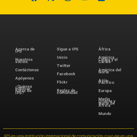
Acerca de
Sigue a IPS
África
IPS
Inicio
América
Nuestros
Latina y el
socios
Caribe
Twitter
Contáctenos
América del
Norte
Facebook
Apóyenos
Asia-
Flickr
Pacífico
¿Quieres
publicar
Reglas de
notas de
Europa
comunidad
IPS?
Medio
Oriente y
Norte de
África
Mundo
IPS es una institución internacional de comunicación cuyo eje es una