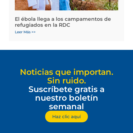
El ébola llega a los campamentos de
refugiados en la RDC
Leer Más >>
Noticias que importan.
Sin ruido.
Suscríbete gratis a
nuestro boletín
semanal
Haz clic aquí