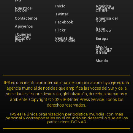
IPS
Inicio
América
Nuestros
Latina y el
socios
Caribe
Twitter
Contáctenos
América del
Norte
Facebook
Apóyenos
Asia-
Flickr
Pacífico
¿Quieres
publicar
Reglas de
notas de
Europa
comunidad
IPS?
Medio
Oriente y
Norte de
África
Mundo
IPS es una institución internacional de comunicación cuyo eje es una
agencia mundial de noticias que amplifica las voces del Sur y de la
sociedad civil sobre desarrollo, globalización, derechos humanos y
ambiente. Copyright © 2025 IPS-Inter Press Service. Todos los
derechos reservados.
IPS es la única organización periodística mundial con más
personal y corresponsales en el mundo en desarrollo que en los
países ricos. DONAR