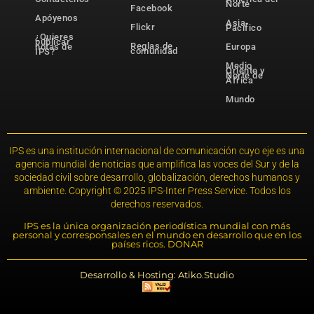
Norte
Facebook
Apóyenos
Asia-
Flickr
Pacífico
¿Quieres
publicar
Reglas de
notas de
Europa
comunidad
IPS?
Medio
Oriente y
Norte de
África
Mundo
IPS es una institución internacional de comunicación cuyo eje es una
agencia mundial de noticias que amplifica las voces del Sur y de la
sociedad civil sobre desarrollo, globalización, derechos humanos y
ambiente. Copyright © 2025 IPS-Inter Press Service. Todos los
derechos reservados.
IPS es la única organización periodística mundial con más
personal y corresponsales en el mundo en desarrollo que en los
países ricos. DONAR
Desarrollo & Hosting: Atiko.Studio