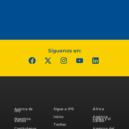
Síguenos en:
Acerca de
Sigue a IPS
África
IPS
Inicio
América
Nuestros
Latina y el
socios
Caribe
Twitter
Contáctenos
América del