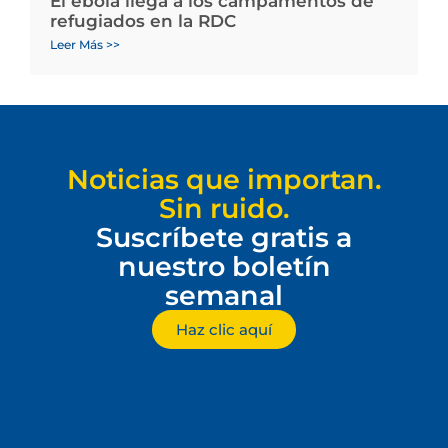
El ébola llega a los campamentos de
refugiados en la RDC
Leer Más >>
Noticias que importan.
Sin ruido.
Suscríbete gratis a
nuestro boletín
semanal
Haz clic aquí