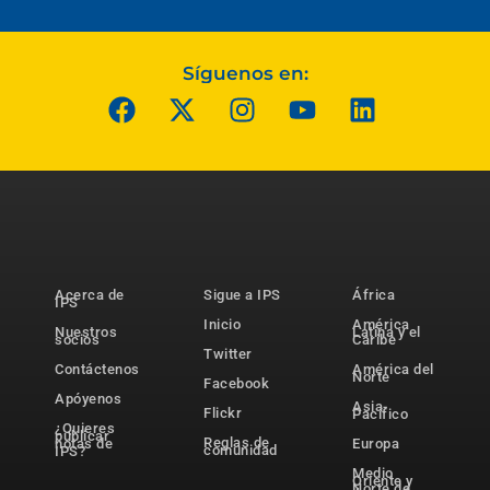
Síguenos en:
Acerca de
Sigue a IPS
África
IPS
Inicio
América
Nuestros
Latina y el
socios
Caribe
Twitter
Contáctenos
América del
Norte
Facebook
Apóyenos
Asia-
Flickr
Pacífico
¿Quieres
publicar
Reglas de
notas de
Europa
comunidad
IPS?
Medio
Oriente y
Norte de