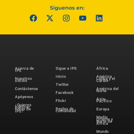
Síguenos en:
Acerca de
Sigue a IPS
África
IPS
Inicio
América
Nuestros
Latina y el
socios
Caribe
Twitter
Contáctenos
América del
Norte
Facebook
Apóyenos
Asia-
Flickr
Pacífico
¿Quieres
publicar
Reglas de
notas de
Europa
comunidad
IPS?
Medio
Oriente y
Norte de
África
Mundo