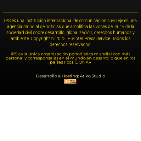
IPS es una institución internacional de comunicación cuyo eje es una
agencia mundial de noticias que amplifica las voces del Sur y de la
sociedad civil sobre desarrollo, globalización, derechos humanos y
ambiente. Copyright © 2025 IPS-Inter Press Service. Todos los
derechos reservados.
IPS es la única organización periodística mundial con más
personal y corresponsales en el mundo en desarrollo que en los
países ricos. DONAR
Desarrollo & Hosting: Atiko.Studio