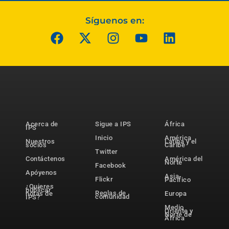
Síguenos en:
Acerca de
Sigue a IPS
África
IPS
Inicio
América
Nuestros
Latina y el
socios
Caribe
Twitter
Contáctenos
América del
Norte
Facebook
Apóyenos
Asia-
Flickr
Pacífico
¿Quieres
publicar
Reglas de
notas de
Europa
comunidad
IPS?
Medio
Oriente y
Norte de
África