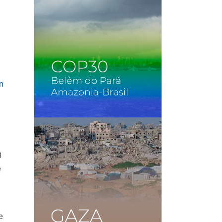
8
e
e