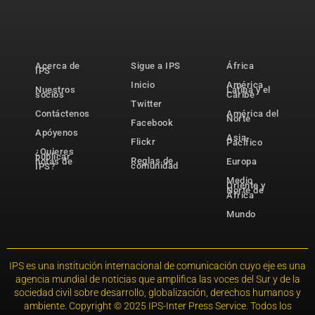
Acerca de
Sigue a IPS
África
IPS
Inicio
América
Nuestros
Latina y el
socios
Caribe
Twitter
Contáctenos
América del
Norte
Facebook
Apóyenos
Asia-
Flickr
Pacífico
¿Quieres
publicar
Reglas de
notas de
Europa
comunidad
IPS?
Medio
Oriente y
Norte de
África
Mundo
IPS es una institución internacional de comunicación cuyo eje es una
agencia mundial de noticias que amplifica las voces del Sur y de la
sociedad civil sobre desarrollo, globalización, derechos humanos y
ambiente. Copyright © 2025 IPS-Inter Press Service. Todos los