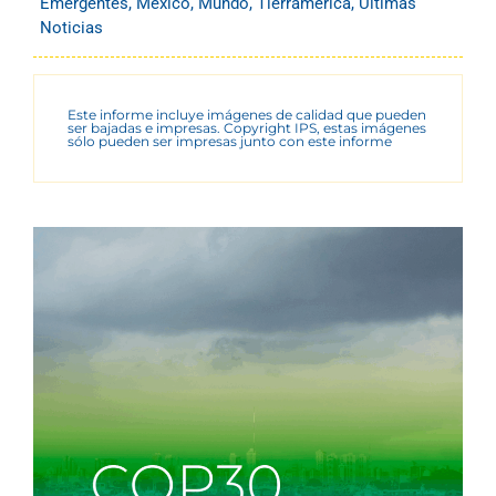
Emergentes
,
México
,
Mundo
,
Tierramérica
,
Últimas
Noticias
Este informe incluye imágenes de calidad que pueden
ser bajadas e impresas. Copyright IPS, estas imágenes
sólo pueden ser impresas junto con este informe