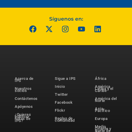
Síguenos en:
Acerca de
Sigue a IPS
África
IPS
Inicio
América
Nuestros
Latina y el
socios
Caribe
Twitter
Contáctenos
América del
Norte
Facebook
Apóyenos
Asia-
Flickr
Pacífico
¿Quieres
publicar
Reglas de
notas de
Europa
comunidad
IPS?
Medio
Oriente y
Norte de