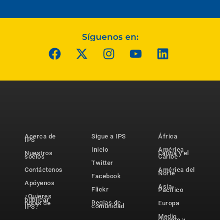
Síguenos en:
Acerca de
Sigue a IPS
África
IPS
Inicio
América
Nuestros
Latina y el
socios
Caribe
Twitter
Contáctenos
América del
Norte
Facebook
Apóyenos
Asia-
Flickr
Pacífico
¿Quieres
publicar
Reglas de
notas de
Europa
comunidad
IPS?
Medio
Oriente y