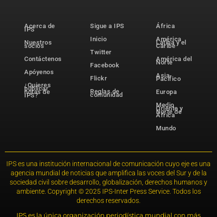
Acerca de
Sigue a IPS
África
IPS
Inicio
América
Nuestros
Latina y el
socios
Caribe
Twitter
Contáctenos
América del
Norte
Facebook
Apóyenos
Asia-
Flickr
Pacífico
¿Quieres
publicar
Reglas de
notas de
Europa
comunidad
IPS?
Medio
Oriente y
Norte de
África
Mundo
IPS es una institución internacional de comunicación cuyo eje es una
agencia mundial de noticias que amplifica las voces del Sur y de la
sociedad civil sobre desarrollo, globalización, derechos humanos y
ambiente. Copyright © 2025 IPS-Inter Press Service. Todos los
derechos reservados.
IPS es la única organización periodística mundial con más