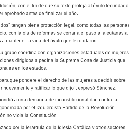
itución, con el fin de que su texto proteja al óvulo fecundado
r aprobado antes de finalizar el año.
idos" tengan plena protección legal, como todas las persona
io, con la ola de reformas se cerraría el paso a la eutanasia
 a mantener la vida del óvulo que fecundaron.
 su grupo coordina con organizaciones estaduales de mujeres
ciones dirigidos a pedir a la Suprema Corte de Justicia que
onales en los estados.
para que pondere el derecho de las mujeres a decidir sobre
ir nuevamente y ratificar lo que dijo", expresó Sánchez.
ondió a una demanda de inconstitucionalidad contra la
 gobernada por el izquierdista Partido de la Revolución
ón no viola la Constitución.
ado por la jerarquía de la Iglesia Católica y otros sectores