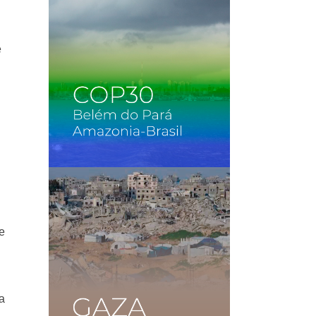
e
e
ra