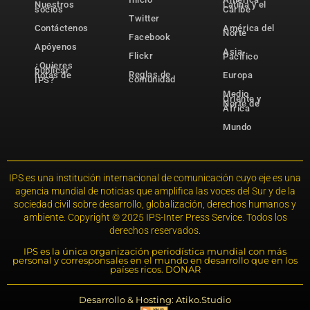
Nuestros
Latina y el
socios
Caribe
Twitter
Contáctenos
América del
Norte
Facebook
Apóyenos
Asia-
Flickr
Pacífico
¿Quieres
publicar
Reglas de
notas de
Europa
comunidad
IPS?
Medio
Oriente y
Norte de
África
Mundo
IPS es una institución internacional de comunicación cuyo eje es una
agencia mundial de noticias que amplifica las voces del Sur y de la
sociedad civil sobre desarrollo, globalización, derechos humanos y
ambiente. Copyright © 2025 IPS-Inter Press Service. Todos los
derechos reservados.
IPS es la única organización periodística mundial con más
personal y corresponsales en el mundo en desarrollo que en los
países ricos. DONAR
Desarrollo & Hosting: Atiko.Studio