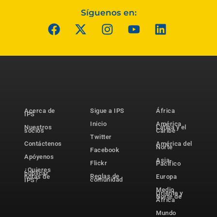
Síguenos en:
Acerca de
Sigue a IPS
África
IPS
Inicio
América
Nuestros
Latina y el
socios
Caribe
Twitter
Contáctenos
América del
Norte
Facebook
Apóyenos
Asia-
Flickr
Pacífico
¿Quieres
publicar
Reglas de
notas de
Europa
comunidad
IPS?
Medio
Oriente y
Norte de
África
Mundo