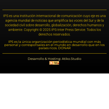
IPS es una institución internacional de comunicación cuyo eje es una
agencia mundial de noticias que amplifica las voces del Sur y de la
sociedad civil sobre desarrollo, globalización, derechos humanos y
ambiente. Copyright © 2025 IPS-Inter Press Service. Todos los
derechos reservados.
IPS es la única organización periodística mundial con más
personal y corresponsales en el mundo en desarrollo que en los
países ricos. DONAR
Desarrollo & Hosting: Atiko.Studio