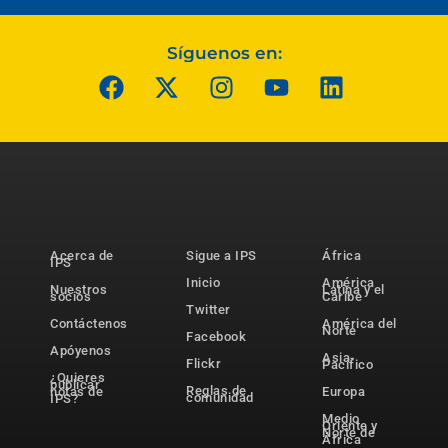
Síguenos en:
Acerca de
Sigue a IPS
África
IPS
Inicio
América
Nuestros
Latina y el
socios
Caribe
Twitter
Contáctenos
América del
Norte
Facebook
Apóyenos
Asia-
Flickr
Pacífico
¿Quieres
publicar
Reglas de
notas de
Europa
comunidad
IPS?
Medio
Oriente y
Norte de
África