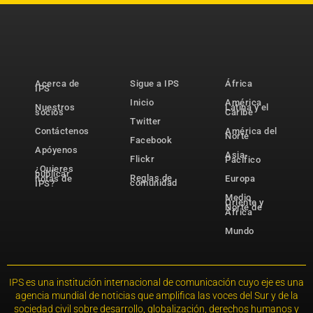
Acerca de
Sigue a IPS
África
IPS
Inicio
América
Nuestros
Latina y el
socios
Caribe
Twitter
Contáctenos
América del
Norte
Facebook
Apóyenos
Asia-
Flickr
Pacífico
¿Quieres
publicar
Reglas de
notas de
Europa
comunidad
IPS?
Medio
Oriente y
Norte de
África
Mundo
IPS es una institución internacional de comunicación cuyo eje es una
agencia mundial de noticias que amplifica las voces del Sur y de la
sociedad civil sobre desarrollo, globalización, derechos humanos y