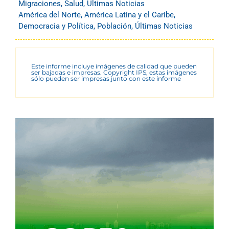
Migraciones
,
Salud
,
Últimas Noticias
América del Norte
,
América Latina y el Caribe
,
Democracia y Política
,
Población
,
Últimas Noticias
Este informe incluye imágenes de calidad que pueden
ser bajadas e impresas. Copyright IPS, estas imágenes
sólo pueden ser impresas junto con este informe