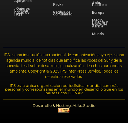
Apóyenos
Asia-
Flickr
Pacífico
¿Quieres
publicar
Reglas de
notas de
Europa
comunidad
IPS?
Medio
Oriente y
Norte de
África
Mundo
IPS es una institución internacional de comunicación cuyo eje es una
agencia mundial de noticias que amplifica las voces del Sur y de la
sociedad civil sobre desarrollo, globalización, derechos humanos y
ambiente. Copyright © 2025 IPS-Inter Press Service. Todos los
derechos reservados.
IPS es la única organización periodística mundial con más
personal y corresponsales en el mundo en desarrollo que en los
países ricos. DONAR
Desarrollo & Hosting: Atiko.Studio