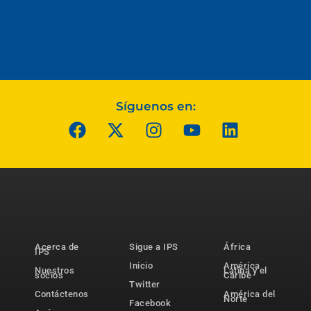
Síguenos en:
Acerca de
Sigue a IPS
África
IPS
Inicio
América
Nuestros
Latina y el
socios
Caribe
Twitter
Contáctenos
América del
Norte
Facebook