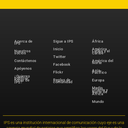
Acerca de
Sigue a IPS
África
IPS
Inicio
América
Nuestros
Latina y el
socios
Caribe
Twitter
Contáctenos
América del
Norte
Facebook
Apóyenos
Asia-
Flickr
Pacífico
¿Quieres
publicar
Reglas de
notas de
Europa
comunidad
IPS?
Medio
Oriente y
Norte de
África
Mundo
IPS es una institución internacional de comunicación cuyo eje es una