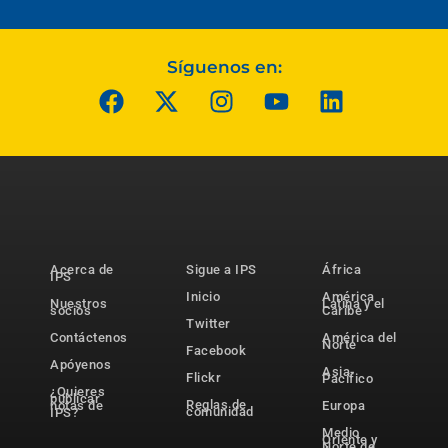
Síguenos en:
Acerca de
Sigue a IPS
África
IPS
Inicio
América
Nuestros
Latina y el
socios
Caribe
Twitter
Contáctenos
América del
Norte
Facebook
Apóyenos
Asia-
Flickr
Pacífico
¿Quieres
publicar
Reglas de
notas de
Europa
comunidad
IPS?
Medio
Oriente y
Norte de