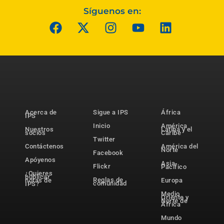
Síguenos en:
Acerca de
Sigue a IPS
África
IPS
Inicio
América
Nuestros
Latina y el
socios
Caribe
Twitter
Contáctenos
América del
Norte
Facebook
Apóyenos
Asia-
Flickr
Pacífico
¿Quieres
publicar
Reglas de
notas de
Europa
comunidad
IPS?
Medio
Oriente y
Norte de
África
Mundo