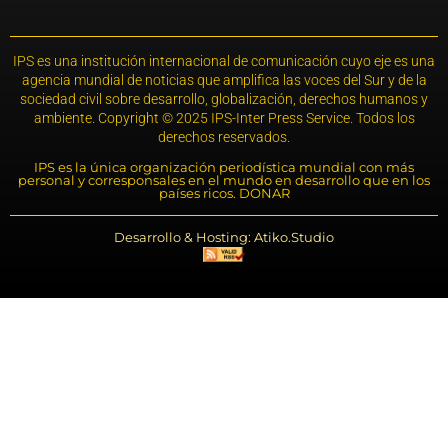
IPS es una institución internacional de comunicación cuyo eje es una
agencia mundial de noticias que amplifica las voces del Sur y de la
sociedad civil sobre desarrollo, globalización, derechos humanos y
ambiente. Copyright © 2025 IPS-Inter Press Service. Todos los
derechos reservados.
IPS es la única organización periodística mundial con más
personal y corresponsales en el mundo en desarrollo que en los
países ricos. DONAR
Desarrollo & Hosting: Atiko.Studio