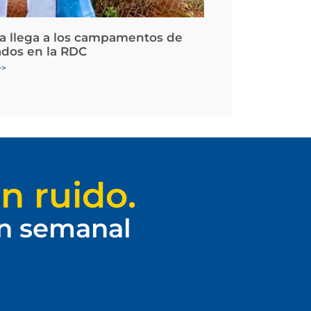
la llega a los campamentos de
ados en la RDC
>>
n ruido.
ín semanal