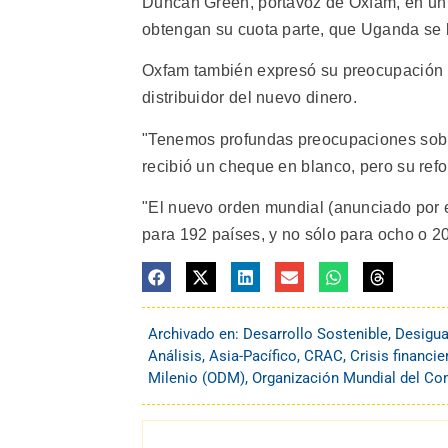
Duncan Green, portavoz de Oxfam, en un
obtengan su cuota parte, que Uganda se b
Oxfam también expresó su preocupación 
distribuidor del nuevo dinero.
"Tenemos profundas preocupaciones sobre 
recibió un cheque en blanco, pero su ref
"El nuevo orden mundial (anunciado por e
para 192 países, y no sólo para ocho o 20
Archivado en:
Desarrollo Sostenible
,
Desigua
Análisis
,
Asia-Pacífico
,
CRAC
,
Crisis financie
Milenio (ODM)
,
Organización Mundial del C