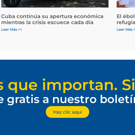
Cuba continúa su apertura económica
El ébo
mientras la crisis escuece cada día
refugi
Leer Más >>
Leer Más 
s que importan. Si
e gratis a nuestro bolet
Haz clic aquí