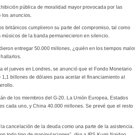
exhibición pública de moralidad mayor provocada por las
o los anuncios.
s británicos cumplieron su parte del compromiso, tal como
os músicos de la banda permanecieron en silencio.
udieron entregar 50.000 millones, ¿quién en los tiempos malo
hallarlos.
da el jueves en Londres, se anunció que el Fondo Monetario
 1,1 billones de dólares para aceitar el financiamiento al
rrollo.
rán de los miembros del G-20. La Unión Europea, Estados
s cada uno, y China 40.000 millones. Se prevé que el resto
 la cancelación de la deuda como una parte de la asistencia.
 con todo tipo de manipulaciones", dijo a IPS Kumi Naidoo,