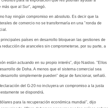
 créditos para la exportación que les podrían ayudar a
e más que al Sur", agregó.
, no hay ningún compromiso en absoluto. Es decir que la
erales de comercio no se transformaría en una "ronda de
ial.
principales países en desarrollo bloquean las gestiones de
 reducción de aranceles sin comprometerse, por su parte, a
n están actuando en su propio interés", dijo Naidoo. "Ellos
esarrollo de Doha. A menos que el sistema comercial sea
 desarrollo simplemente pueden" dejar de funcionar, señaló.
declaración del G-20 no incluyera un compromiso a la justa
puestamente se dispondrá.
dólares para la recuperación económica mundial", dijo