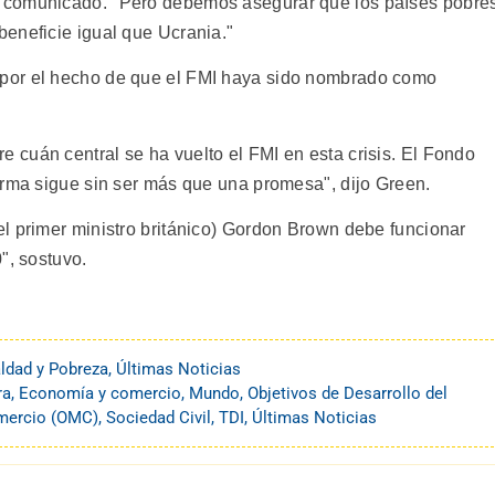
 comunicado. "Pero debemos asegurar que los países pobre
eneficie igual que Ucrania."
por el hecho de que el FMI haya sido nombrado como
cuán central se ha vuelto el FMI en esta crisis. El Fondo
orma sigue sin ser más que una promesa", dijo Green.
l primer ministro británico) Gordon Brown debe funcionar
", sostuvo.
ldad y Pobreza
,
Últimas Noticias
ra
,
Economía y comercio
,
Mundo
,
Objetivos de Desarrollo del
omercio (OMC)
,
Sociedad Civil
,
TDI
,
Últimas Noticias