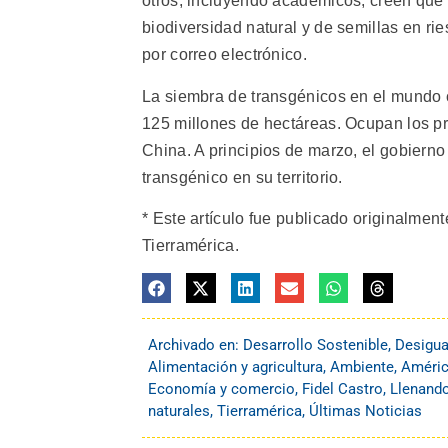
otros, incluyendo académicos, creen que
biodiversidad natural y de semillas en r
por correo electrónico.
La siembra de transgénicos en el mundo
125 millones de hectáreas. Ocupan los p
China. A principios de marzo, el gobiern
transgénico en su territorio.
* Este artículo fue publicado originalment
Tierramérica.
Archivado en:
Desarrollo Sostenible
,
Desigua
Alimentación y agricultura
,
Ambiente
,
Améric
Economía y comercio
,
Fidel Castro
,
Llenando
naturales
,
Tierramérica
,
Últimas Noticias