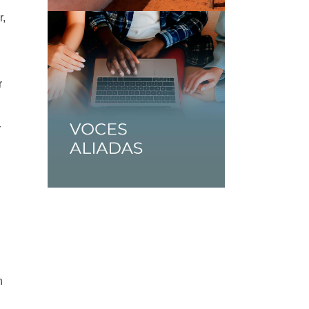
r,
r
Y
n