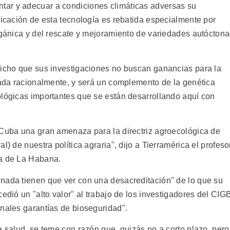
ar y adecuar a condiciones climáticas adversas su
licación de esta tecnología es rebatida especialmente por
orgánica y del rescate y mejoramiento de variedades autócton
dicho que sus investigaciones no buscan ganancias para la
usada racionalmente, y será un complemento de la genética
ológicas importantes que se están desarrollando aquí con
 Cuba una gran amenaza para la directriz agroecológica de
l) de nuestra política agraria", dijo a Tierramérica el profeso
ia de La Habana.
nada tienen que ver con una desacreditación" de lo que su
edió un "alto valor" al trabajo de los investigadores del CIG
onales garantías de bioseguridad".
a salud, se teme con razón que, quizás no a corto plazo, pero