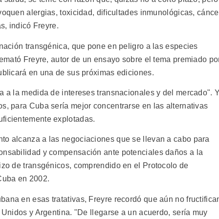
voquen alergias, toxicidad, dificultades inmunológicas, cánce
s, indicó Freyre.
inación transgénica, que pone en peligro a las especies
 remató Freyre, autor de un ensayo sobre el tema premiado po
publicará en una de sus próximas ediciones.
ha a la medida de intereses transnacionales y del mercado". 
s, para Cuba sería mejor concentrarse en las alternativas
uficientemente explotadas.
nto alcanza a las negociaciones que se llevan a cabo para
ponsabilidad y compensación ante potenciales daños a la
rizo de transgénicos, comprendido en el Protocolo de
 Cuba en 2002.
ana en esas tratativas, Freyre recordó que aún no fructifica
s Unidos y Argentina. "De llegarse a un acuerdo, sería muy