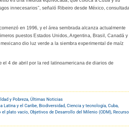
 esto es una medida equivocada, que coloca a Cuba y su
iesgos innecesarios", señaló Ribeiro desde México, consultad
 comenzó en 1996, y el área sembrada alcanza actualmente
rimeros puestos Estados Unidos, Argentina, Brasil, Canadá y
o mexicano dio luz verde a la siembra experimental de maíz
e el 4 de abril por la red latinoamericana de diarios de
ldad y Pobreza
,
Últimas Noticias
a Latina y el Caribe
,
Biodiversidad
,
Ciencia y tecnología
,
Cuba
,
 el plato vacío
,
Objetivos de Desarrollo del Milenio (ODM)
,
Recurs