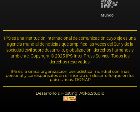
Medio
Oriente y
Norte de
África
Mundo
IPS es una institución internacional de comunicación cuyo eje es una
agencia mundial de noticias que amplifica las voces del Sur y de la
sociedad civil sobre desarrollo, globalización, derechos humanos y
ambiente. Copyright © 2025 IPS-Inter Press Service. Todos los
derechos reservados.
IPS es la única organización periodística mundial con más
personal y corresponsales en el mundo en desarrollo que en los
países ricos. DONAR
Desarrollo & Hosting: Atiko.Studio