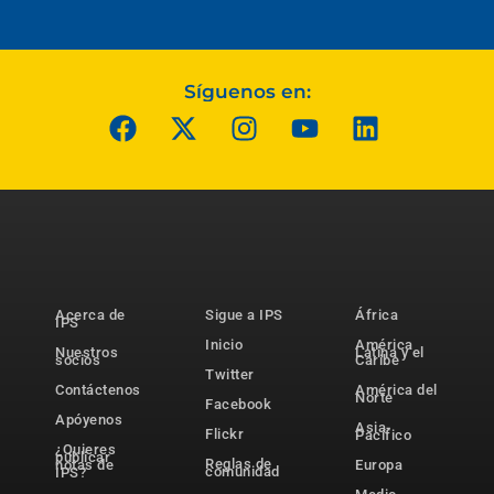
Síguenos en:
Acerca de
Sigue a IPS
África
IPS
Inicio
América
Nuestros
Latina y el
socios
Caribe
Twitter
Contáctenos
América del
Norte
Facebook
Apóyenos
Asia-
Flickr
Pacífico
¿Quieres
publicar
Reglas de
notas de
Europa
comunidad
IPS?