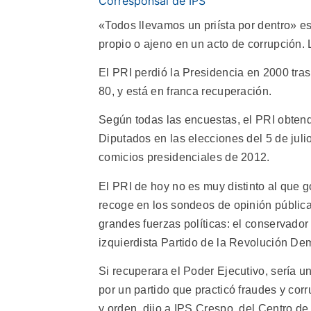
Corresponsal de IPS
«Todos llevamos un priísta por dentro» es
propio o ajeno en un acto de corrupción. L
El PRI perdió la Presidencia en 2000 tra
80, y está en franca recuperación.
Según todas las encuestas, el PRI obten
Diputados en las elecciones del 5 de juli
comicios presidenciales de 2012.
El PRI de hoy no es muy distinto al que 
recoge en los sondeos de opinión pública
grandes fuerzas políticas: el conservador
izquierdista Partido de la Revolución De
Si recuperara el Poder Ejecutivo, sería u
por un partido que practicó fraudes y cor
y orden, dijo a IPS Crespo, del Centro d