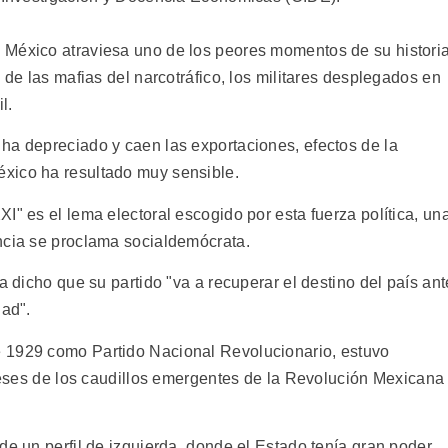
 México atraviesa uno de los peores momentos de su historia
 de las mafias del narcotráfico, los militares desplegados en
l.
ha depreciado y caen las exportaciones, efectos de la
xico ha resultado muy sensible.
I" es el lema electoral escogido por esta fuerza política, un
ncia se proclama socialdemócrata.
a dicho que su partido "va a recuperar el destino del país ant
dad".
 1929 como Partido Nacional Revolucionario, estuvo
ereses de los caudillos emergentes de la Revolución Mexicana
de un perfil de izquierda, donde el Estado tenía gran poder,