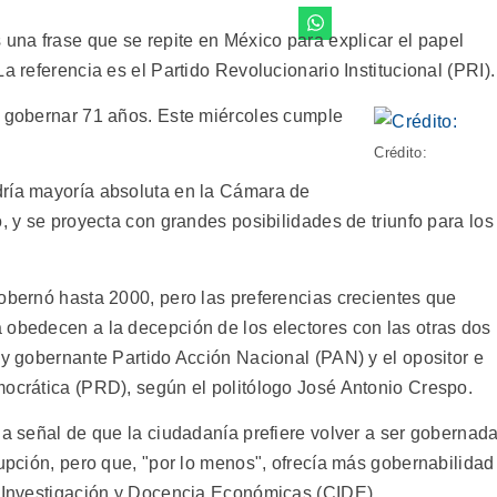
 una frase que se repite en México para explicar el papel
a referencia es el Partido Revolucionario Institucional (PRI).
s gobernar 71 años. Este miércoles cumple
Crédito:
dría mayoría absoluta en la Cámara de
o, y se proyecta con grandes posibilidades de triunfo para los
gobernó hasta 2000, pero las preferencias crecientes que
 obedecen a la decepción de los electores con las otras dos
 y gobernante Partido Acción Nacional (PAN) y el opositor e
mocrática (PRD), según el politólogo José Antonio Crespo.
na señal de que la ciudadanía prefiere volver a ser gobernad
rupción, pero que, "por lo menos", ofrecía más gobernabilidad
e Investigación y Docencia Económicas (CIDE).