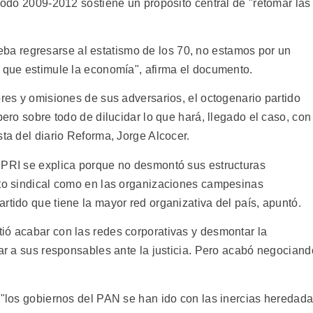
ríodo 2009-2012 sostiene un propósito central de "retomar las
a regresarse al estatismo de los 70, no estamos por un
r que estimule la economía", afirma el documento.
ores y omisiones de sus adversarios, el octogenario partido
pero sobre todo de dilucidar lo que hará, llegado el caso, con
sta del diario Reforma, Jorge Alcocer.
 PRI se explica porque no desmontó sus estructuras
ito sindical como en las organizaciones campesinas
rtido que tiene la mayor red organizativa del país, apuntó.
ió acabar con las redes corporativas y desmontar la
var a sus responsables ante la justicia. Pero acabó negociand
, "los gobiernos del PAN se han ido con las inercias heredad