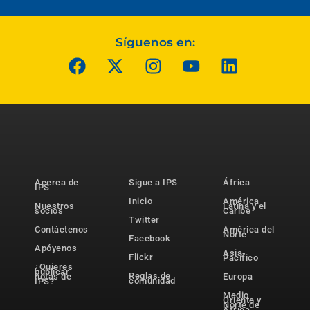
Síguenos en:
Acerca de
Sigue a IPS
África
IPS
Inicio
América
Nuestros
Latina y el
socios
Caribe
Twitter
Contáctenos
América del
Norte
Facebook
Apóyenos
Asia-
Flickr
Pacífico
¿Quieres
publicar
Reglas de
notas de
Europa
comunidad
IPS?
Medio
Oriente y
Norte de
África