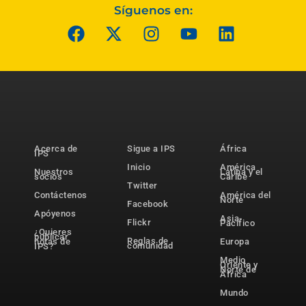
Síguenos en:
Acerca de
Sigue a IPS
África
IPS
Inicio
América
Nuestros
Latina y el
socios
Caribe
Twitter
Contáctenos
América del
Norte
Facebook
Apóyenos
Asia-
Flickr
Pacífico
¿Quieres
publicar
Reglas de
notas de
Europa
comunidad
IPS?
Medio
Oriente y
Norte de
África
Mundo