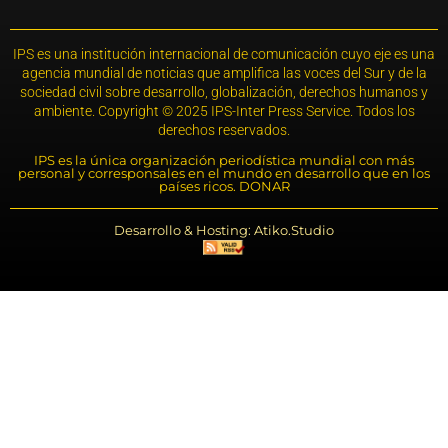
IPS es una institución internacional de comunicación cuyo eje es una
agencia mundial de noticias que amplifica las voces del Sur y de la
sociedad civil sobre desarrollo, globalización, derechos humanos y
ambiente. Copyright © 2025 IPS-Inter Press Service. Todos los
derechos reservados.
IPS es la única organización periodística mundial con más
personal y corresponsales en el mundo en desarrollo que en los
países ricos. DONAR
Desarrollo & Hosting: Atiko.Studio