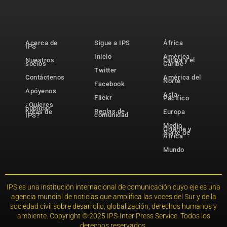
Acerca de
Sigue a IPS
África
IPS
Inicio
América
Nuestros
Latina y el
socios
Caribe
Twitter
Contáctenos
América del
Norte
Facebook
Apóyenos
Asia-
Flickr
Pacífico
¿Quieres
publicar
Reglas de
notas de
Europa
comunidad
IPS?
Medio
Oriente y
Norte de
África
Mundo
IPS es una institución internacional de comunicación cuyo eje es una
agencia mundial de noticias que amplifica las voces del Sur y de la
sociedad civil sobre desarrollo, globalización, derechos humanos y
ambiente. Copyright © 2025 IPS-Inter Press Service. Todos los
derechos reservados.