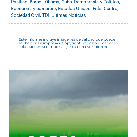
Pacífico
,
Barack Obama
,
Cuba
,
Democracia y Política
,
Economía y comercio
,
Estados Unidos
,
Fidel Castro
,
Sociedad Civil
,
TDI
,
Últimas Noticias
Este informe incluye imágenes de calidad que pueden
ser bajadas e impresas. Copyright IPS, estas imágenes
sólo pueden ser impresas junto con este informe