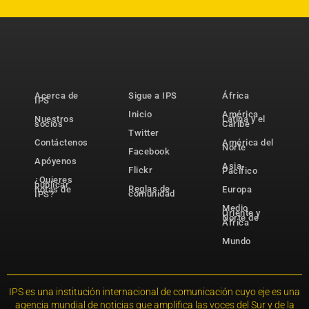
Acerca de
Sigue a IPS
África
IPS
Inicio
América
Nuestros
Latina y el
socios
Caribe
Twitter
Contáctenos
América del
Norte
Facebook
Apóyenos
Asia-
Flickr
Pacífico
¿Quieres
publicar
Reglas de
notas de
Europa
comunidad
IPS?
Medio
Oriente y
Norte de
África
Mundo
IPS es una institución internacional de comunicación cuyo eje es una
agencia mundial de noticias que amplifica las voces del Sur y de la