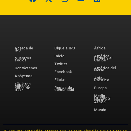
Acerca de
Sigue a IPS
África
IPS
Inicio
América
Nuestros
Latina y el
socios
Caribe
Twitter
Contáctenos
América del
Norte
Facebook
Apóyenos
Asia-
Flickr
Pacífico
¿Quieres
publicar
Reglas de
notas de
Europa
comunidad
IPS?
Medio
Oriente y
Norte de
África
Mundo