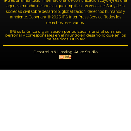
IPS es una institución internacional de comunicación cuyo eje es una
agencia mundial de noticias que amplifica las voces del Sur y de la
sociedad civil sobre desarrollo, globalización, derechos humanos y
ambiente. Copyright © 2025 IPS-Inter Press Service. Todos los
derechos reservados.
IPS es la única organización periodística mundial con más
personal y corresponsales en el mundo en desarrollo que en los
países ricos. DONAR
Desarrollo & Hosting: Atiko.Studio