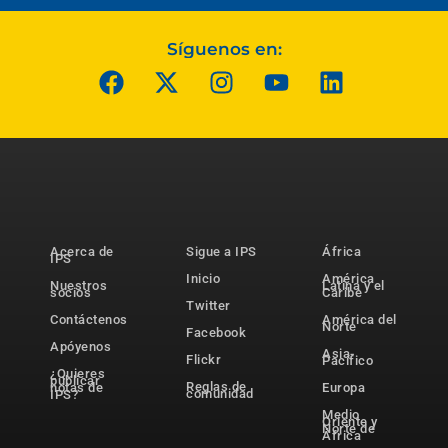
Síguenos en:
Acerca de
Sigue a IPS
África
IPS
Inicio
América
Nuestros
Latina y el
socios
Caribe
Twitter
Contáctenos
América del
Norte
Facebook
Apóyenos
Asia-
Flickr
Pacífico
¿Quieres
publicar
Reglas de
notas de
Europa
comunidad
IPS?
Medio
Oriente y
Norte de
África