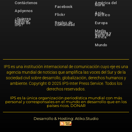
Contáctenos
América del
Norte
Facebook
Apóyenos
Asia-
Flickr
Pacífico
¿Quieres
publicar
Reglas de
notas de
Europa
comunidad
IPS?
Medio
Oriente y
Norte de
África
Mundo
IPS es una institución internacional de comunicación cuyo eje es una
agencia mundial de noticias que amplifica las voces del Sur y de la
sociedad civil sobre desarrollo, globalización, derechos humanos y
ambiente. Copyright © 2025 IPS-Inter Press Service. Todos los
derechos reservados.
IPS es la única organización periodística mundial con más
personal y corresponsales en el mundo en desarrollo que en los
países ricos. DONAR
Desarrollo & Hosting: Atiko.Studio