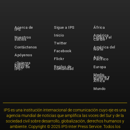
Acerca de
Sigue a IPS
África
IPS
Inicio
América
Nuestros
Latina y el
socios
Caribe
Twitter
Contáctenos
América del
Norte
Facebook
Apóyenos
Asia-
Flickr
Pacífico
¿Quieres
publicar
Reglas de
notas de
Europa
comunidad
IPS?
Medio
Oriente y
Norte de
África
Mundo
IPS es una institución internacional de comunicación cuyo eje es una
agencia mundial de noticias que amplifica las voces del Sur y de la
sociedad civil sobre desarrollo, globalización, derechos humanos y
ambiente. Copyright © 2025 IPS-Inter Press Service. Todos los