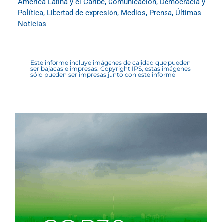
América Latina y el Caribe
,
Comunicación
,
Democracia y
Política
,
Libertad de expresión
,
Medios
,
Prensa
,
Últimas
Noticias
Este informe incluye imágenes de calidad que pueden
ser bajadas e impresas. Copyright IPS, estas imágenes
sólo pueden ser impresas junto con este informe