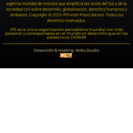
agencia mundial de noticias que amplifica las voces del Sur y de la
sociedad civil sobre desarrollo, globalización, derechos humanos y
ambiente. Copyright © 2025 IPS-Inter Press Service. Todos los
derechos reservados.
IPS es la única organización periodística mundial con más
personal y corresponsales en el mundo en desarrollo que en los
países ricos. DONAR
Desarrollo & Hosting: Atiko.Studio