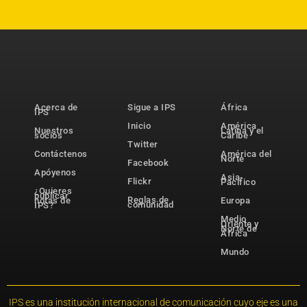
Acerca de
Sigue a IPS
África
IPS
Inicio
América
Nuestros
Latina y el
socios
Caribe
Twitter
Contáctenos
América del
Norte
Facebook
Apóyenos
Asia-
Flickr
Pacífico
¿Quieres
publicar
Reglas de
notas de
Europa
comunidad
IPS?
Medio
Oriente y
Norte de
África
Mundo
IPS es una institución internacional de comunicación cuyo eje es una