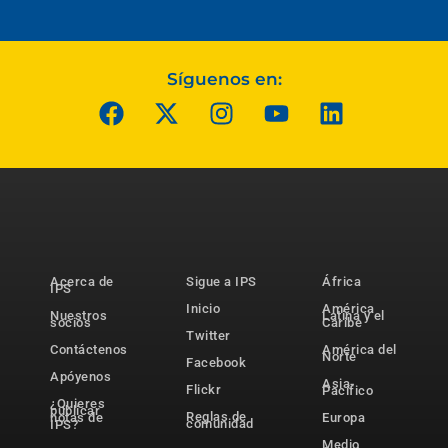
Síguenos en:
Acerca de
Sigue a IPS
África
IPS
Inicio
América
Nuestros
Latina y el
socios
Caribe
Twitter
Contáctenos
América del
Norte
Facebook
Apóyenos
Asia-
Flickr
Pacífico
¿Quieres
publicar
Reglas de
notas de
Europa
comunidad
IPS?
Medio